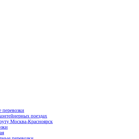
 перевозки
 контейнерных поездах
руту Москва-Красноярск
озки
ая
рные перевозки