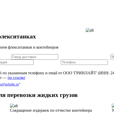
флекситанках
нием флекситанков и контейнеров
й по указанным телефону и email от ООО 'ГРИНЛАЙТ' (ИНН: 246
ти —
по ссылке
fo@grlight.ru
”
я перевозки жидких грузов
Сокращение издержек по отчистке контейнера
У