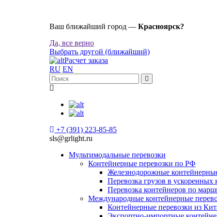
Ваш ближайший город —
Красноярск?
Да, все верно
Выбрать другой (ближайший)
Расчет заказа
RU
EN
+7 (391) 223-85-85
sls@grlight.ru
Мультимодальные перевозки
Контейнерные перевозки по РФ
Железнодорожные контейнерные
Перевозка грузов в ускоренных
Перевозка контейнеров по марш
Международные контейнерные перев
Контейнерные перевозки из Кит
Экспортно-импортные контейне