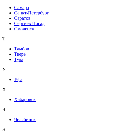
Самара
Санкт-Петербург
Саратов
Сергиев Посад
Смоленск
Т
Тамбов
Тверь
Тула
У
Уфа
Х
Хабаровск
Ч
Челябинск
Э