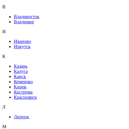
В
Владивосток
Владимир
И
Иваново
Иркутск
К
Казань
Калуга
Канск
Кемерово
Киров
Кострома
Красноярск
Л
Липецк
М