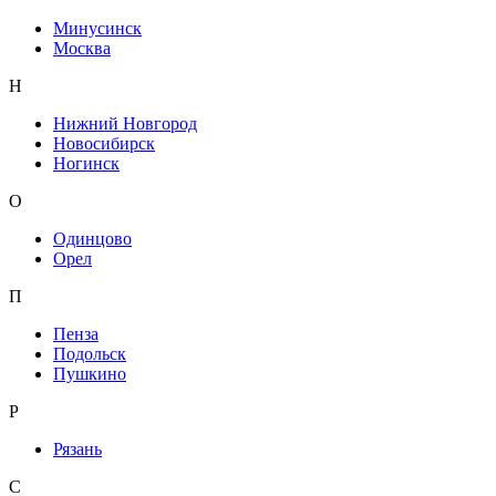
Минусинск
Москва
Н
Нижний Новгород
Новосибирск
Ногинск
О
Одинцово
Орел
П
Пенза
Подольск
Пушкино
Р
Рязань
С