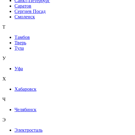
Санкт-Петербург
Саратов
Сергиев Посад
Смоленск
Т
Тамбов
Тверь
Тула
У
Уфа
Х
Хабаровск
Ч
Челябинск
Э
Электросталь