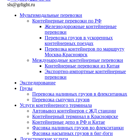
sls@grlight.ru
Мультимодальные перевозки
Контейнерные перевозки по РФ
Железнодорожные контейнерные
перевозки
Перевозка грузов в ускоренных
контейнерных поездах
Перевозка контейнеров по маршруту
Москва-Красноярск
Международные контейнерные перевозки
Контейнерные перевозки из Китая
Экспортно-импортные контейнерные
перевозки
Экспедирование
Грузы
Перевозка наливных грузов в флекситанках
Перевозка сыпучих грузов
Услуги контейнерного терминала
Автовывоз контейнеров с ЖД станции
Контейнерный терминал в Красноярске
Контейнерные депо в РФ и Китае
Фасовка наливных грузов во флекситанки
Фасовка насыпных грузов в биг-бэги
Логистические услуги