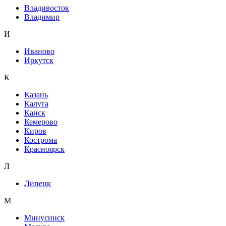
Владивосток
Владимир
И
Иваново
Иркутск
К
Казань
Калуга
Канск
Кемерово
Киров
Кострома
Красноярск
Л
Липецк
М
Минусинск